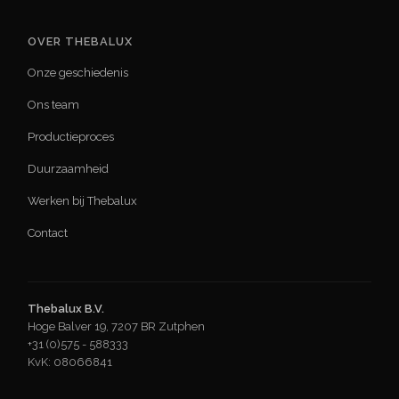
OVER THEBALUX
Onze geschiedenis
Ons team
Productieproces
Duurzaamheid
Werken bij Thebalux
Contact
Thebalux B.V.
Hoge Balver 19, 7207 BR Zutphen
+31 (0)575 - 588333
KvK
:
08066841